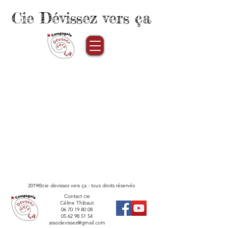
Cie Dévissez vers ça
2019©cie devissez vers ça - tous droits réservés
Contact cie
Céline Thibaut
06 70 19 80 08
05 62 98 51 54
assodevissez@gmail.com