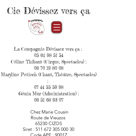
Cie Dévissez vers ça
La Compagnie Dévissez vers ça :
05 62 98 51 54
Céline Thibaut (Cirque, Spectacles) :
06 70 19 80
08
Maryline Petioch (Chant, Théâtre, Spectacles)
:
07 44 55 59 98
Génia Mur (Administration) :
06 51 68 93 07
Chez Marie Cousin
Route de Vieuzos
65230 CIZOS
Siret :
511 672 305 000 30
Code APE : 9001Z